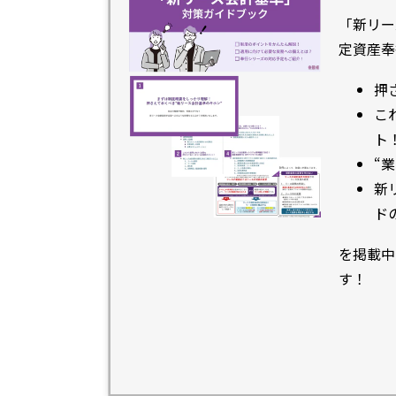
「新リー
定資産奉
押
こ
ト
“
新
ド
を掲載中
す！