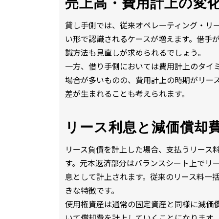
売上高・費用計上の変
貸し手側では、従来オペレーティング・リ
い形で認識されるケースが増えます。借手
識方法も見直しが求められるでしょう。
一方、借り手側においては費用計上のタイ
場合が多いものの、費用計上の時期がリー
差が生まれることも考えられます。
リース利息と減価償却
リース負債を計上した場合、支払うリース
す。元本返済部分はバランスシート上でリ
息として計上されます。従来のリース料一
きな特徴です。
使用権資産は通常の固定資産と同様に減価
いて償却費を計上していくことになります