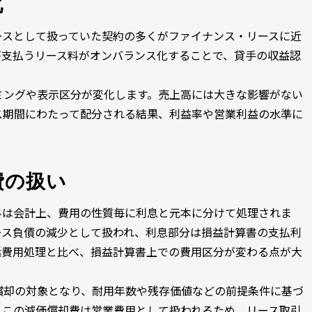
化
ースとして扱っていた契約の多くがファイナンス・リースに近
が支払うリース料がオンバランス化することで、貸手の収益認
ミングや表示区分が変化します。売上高には大きな影響がない
ス期間にわたって配分される結果、利益率や営業利益の水準に
費の扱い
料は会計上、費用の性質毎に利息と元本に分けて処理されま
ース負債の減少として扱われ、利息部分は損益計算書の支払利
括費用処理と比べ、損益計算書上での費用区分が変わる点が大
償却の対象となり、耐用年数や残存価値などの前提条件に基づ
。この減価償却費は営業費用として扱われるため、リース取引