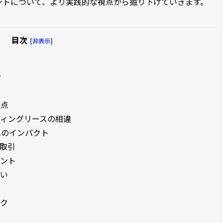
ントについて、より実践的な視点から掘り下げていきます。
目次
[非表示]
者
更点
ティングリースの相違
へのインパクト
取引
イント
扱い
ック