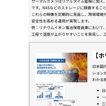
サーマルカメラはリアルタイム監視に加え
です。NASなどのストレージに録画するこ
これらの映像を定期的に見返し、現場環境
安全性を高める運用が実現します。
例：リチウムイオン電池保管倉庫において
工程で温度が上がりやすいことを発見し、
【ホ
日本国
ション
わかる
日
一
三