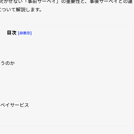
めに欠かせない「事前サーベイ」の重要性と、事後サーベイとの違
について解説します。
目次
[非表示]
違うのか
ーベイサービス