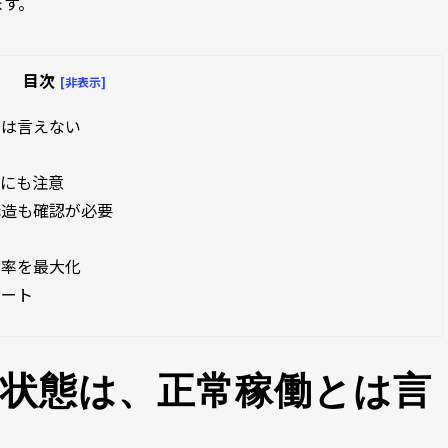
ます。
目次
[非表示]
とは言えない
クにも注意
構造も確認が必要
効率を最大化
シート
状態は、正常稼働とは言