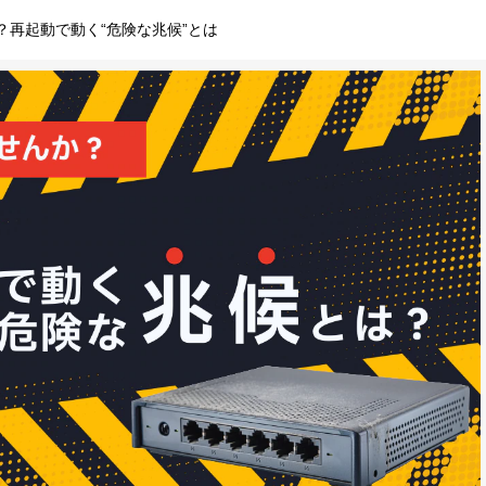
？再起動で動く“危険な兆候”とは