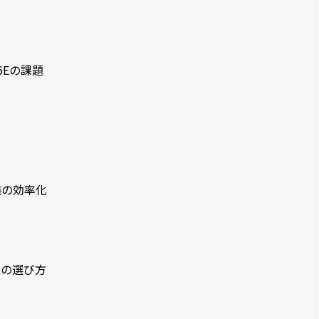
6Eの課題
議の効率化
トの選び方
点
ト