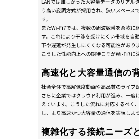
LANでは難しかった大容量データのリアルタ
う高い変調方式が採用され、狭いスペース
す。
またWi-Fi7では、複数の周波数帯を柔
す。これにより干渉を受けにくい帯域を自
下や遅延が発生しにくくなる可能性があり
こうした性能向上への期待こそがWi-Fi7
高速化と大容量通信の
社会全体で高解像度動画や高品質のライブ
さらに企業ではクラウド利用が進み、一度
えています。こうした流れに対応するべく、Wi
し、より高速かつ大容量の通信を実現しよ
複雑化する接続ニーズとWi