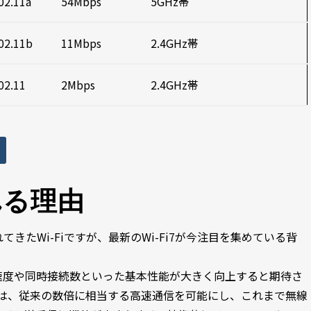
02.11a
54Mbps
5GHz帯
02.11b
11Mbps
2.4GHz帯
02.11
2Mbps
2.4GHz帯
れる理由
きたWi-Fiですが、最新のWi-Fi7が今注目を集めている背
、通信速度や同時接続数といった基本性能が大きく向上すると期待さ
論値は、従来の数倍に相当する高速通信を可能にし、これまで無線