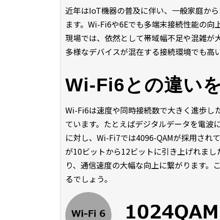
近年はIoT機器の普及に伴い、一般家庭か
ます。Wi-Fi6や6Eでも多端末接続性能
現場では、依然として帯域幅不足や混雑が大き
多様なデバイスが混在する接続環境でも高
Wi-Fi6との違い
Wi-Fi6は速度や同時接続数で大きく進歩し
ています。たとえばデジタルデータを電波に変換
に対し、Wi-Fi7では4096-QAMが採
が10ビットから12ビットに引き上げれま
り、通信速度の大幅な向上に繋がります。こうし
るでしょう。