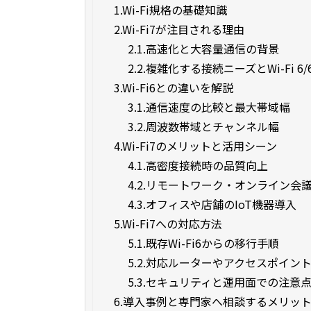
1.
Wi-Fi規格の基礎知識
2.
Wi-Fi7が注目される理由
2.1.
高速化と大容量通信の背景
2.2.
複雑化する接続ニーズとWi-Fi 6/
3.
Wi-Fi6との違いを解説
3.1.
通信速度の比較と最大帯域幅
3.2.
周波数帯域とチャンネル幅
4.
Wi-Fi7のメリットと活用シーン
4.1.
高密度接続時の品質向上
4.2.
リモートワーク・オンライン会
4.3.
オフィスや店舗のIoT機器導入
5.
Wi-Fi7への対応方法
5.1.
既存Wi-Fi6からの移行手順
5.2.
対応ルーターやアクセスポイン
5.3.
セキュリティと運用面での注意
6.
導入事例と専門家へ相談するメリッ