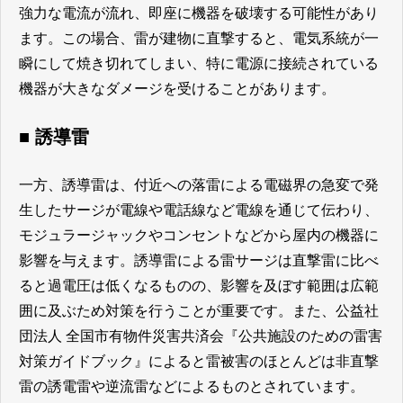
強力な電流が流れ、即座に機器を破壊する可能性があり
ます。この場合、雷が建物に直撃すると、電気系統が一
瞬にして焼き切れてしまい、特に電源に接続されている
機器が大きなダメージを受けることがあります。
■ 誘導雷
一方、誘導雷は、付近への落雷による電磁界の急変で発
生したサージが電線や電話線など電線を通じて伝わり、
モジュラージャックやコンセントなどから屋内の機器に
影響を与えます。誘導雷による雷サージは直撃雷に比べ
ると過電圧は低くなるものの、影響を及ぼす範囲は広範
囲に及ぶため対策を行うことが重要です。また、公益社
団法人 全国市有物件災害共済会『公共施設のための雷害
対策ガイドブック』によると雷被害のほとんどは非直撃
雷の誘電雷や逆流雷などによるものとされています。