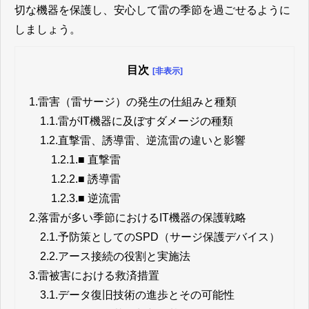
切な機器を保護し、安心して雷の季節を過ごせるように
しましょう。
目次
[非表示]
1.
雷害（雷サージ）の発生の仕組みと種類
1.1.
雷がIT機器に及ぼすダメージの種類
1.2.
直撃雷、誘導雷、逆流雷の違いと影響
1.2.1.
■ 直撃雷
1.2.2.
■ 誘導雷
1.2.3.
■ 逆流雷
2.
落雷が多い季節におけるIT機器の保護戦略
2.1.
予防策としてのSPD（サージ保護デバイス）
2.2.
アース接続の役割と実施法
3.
雷被害における救済措置
3.1.
データ復旧技術の進歩とその可能性