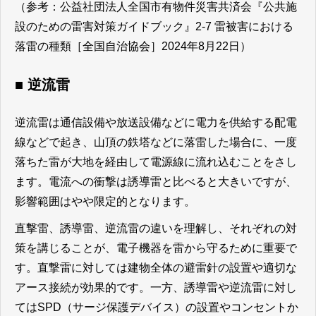
（参考：公益社団法人全国市有物件災害共済会『公共施
設のための雷害対策ガイドブック』2-7 雷被害における
落雷の種類［全国自治協会］2024年8月22日）
■ 逆流雷
逆流雷は通信設備や放送設備などに電力を供給する配電
線などで起き、山頂の鉄塔などに落雷した場合に、一度
落ちた雷が大地を経由して電源線に流れ込むことをさし
ます。電流への衝撃は誘導雷と比べると大きいですが、
影響範囲はやや限定的となります。
直撃雷、誘導雷、逆流雷の違いを理解し、それぞれの対
策を講じることが、電子機器を雷から守るために重要で
す。直撃雷に対しては建物全体の避雷針の設置や適切な
アース接続が効果的です。一方、誘導雷や逆流雷に対し
てはSPD（サージ保護デバイス）の設置やコンセントか