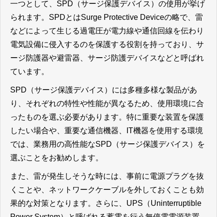
一つとして、SPD（サージ保護デバイス）の使用が挙げ
られます。SPDとはSurge Protective Deviceの略で、雷
などによって生じる過電圧が電力線や通信回線を伝わり
電気設備に侵入するのを保護する役割を持っており、サ
ージ防護器や避雷器、サージ防護デバイスなどと呼ばれ
ています。
SPD（サージ保護デバイス）には多種多様な製品があ
り、それぞれの特性や性能が異なるため、使用環境に合
ったものを選ぶ必要があります。特に重要な装置を保護
したい場合や、重要な通信機器、IT機器を使用する環境
では、業務用の高性能なSPD（サージ保護デバイス）を
選ぶことをお勧めします。
また、雷が発生しそうな時には、事前に電源プラグを抜
くことや、ネットワークケーブルを外しておくことも効
果的な対策となります。さらに、UPS（Uninterruptible
Power System）と呼ばれる蓄電を行う無停電電源装置