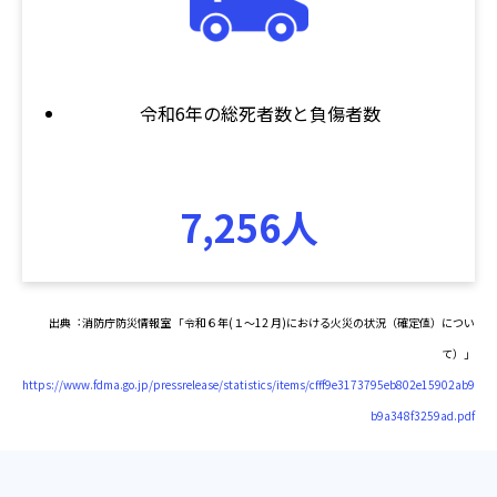
令和6年の総死者数と負傷者数
7,256人
出典︓消防庁防災情報室 「令和６年(１～12 月)における火災の状況（確定値）につい
て）」
https://www.fdma.go.jp/pressrelease/statistics/items/cfff9e3173795eb802e15902ab9
b9a348f3259ad.pdf